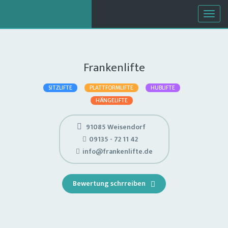
Togg
navig
Frankenlifte
SITZLIFTE
PLATTFORMLIFTE
HUBLIFTE
HÄNGELIFTE
91085 Weisendorf
09135 - 72 11 42
info@frankenlifte.de
Bewertung schrreiben