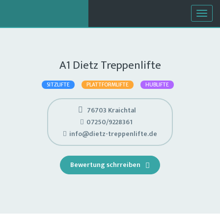
Togg
navig
A1 Dietz Treppenlifte
SITZLIFTE
PLATTFORMLIFTE
HUBLIFTE
76703 Kraichtal
07250/9228361
info@dietz-treppenlifte.de
Bewertung schrreiben