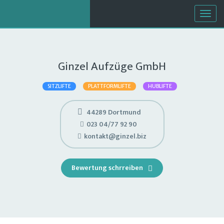
Togg
navig
Ginzel Aufzüge GmbH
SITZLIFTE
PLATTFORMLIFTE
HUBLIFTE
44289 Dortmund
023 04/77 92 90
kontakt@ginzel.biz
Bewertung schrreiben