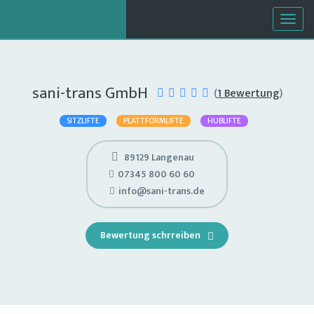
Togg
navig
sani-trans GmbH
(
1 Bewertung
)
SITZLIFTE
PLATTFORMLIFTE
HUBLIFTE
89129 Langenau
07345 800 60 60
info@sani-trans.de
Bewertung schrreiben