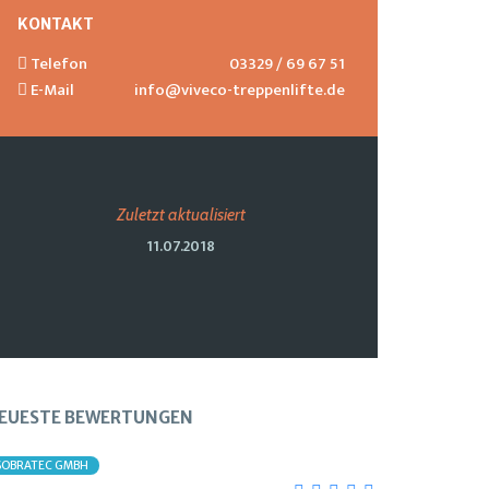
KONTAKT
Telefon
03329 / 69 67 51
E-Mail
info@viveco-treppenlifte.de
Zuletzt aktualisiert
11.07.2018
EUESTE BEWERTUNGEN
SOBRATEC GMBH