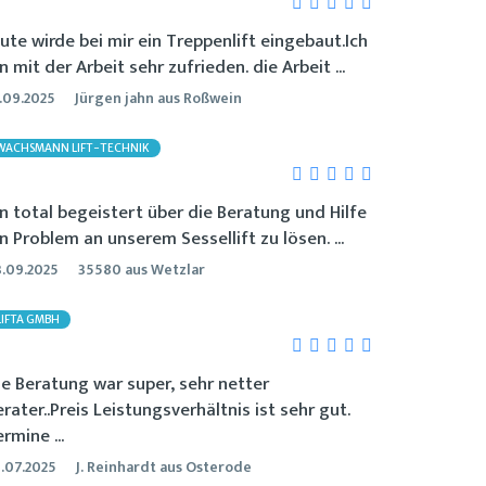
eute wirde bei mir ein Treppenlift eingebaut.Ich
n mit der Arbeit sehr zufrieden. die Arbeit ...
.09.2025
Jürgen jahn aus Roßwein
WACHSMANN LIFT-TECHNIK
in total begeistert über die Beratung und Hilfe
in Problem an unserem Sessellift zu lösen. ...
.09.2025
35580 aus Wetzlar
LIFTA GMBH
ie Beratung war super, sehr netter
erater..Preis Leistungsverhältnis ist sehr gut.
rmine ...
.07.2025
J. Reinhardt aus Osterode