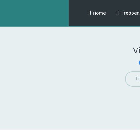
Home
Treppenl
V