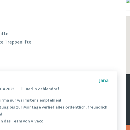
ifte
e Treppenlifte
Jana
.04.2025
Berlin Zehlendorf
 Firma nur wärmstens empfehlen!
ung bis zur Montage verlief alles ordentlich, freundlich
h!
an das Team von Viveco !