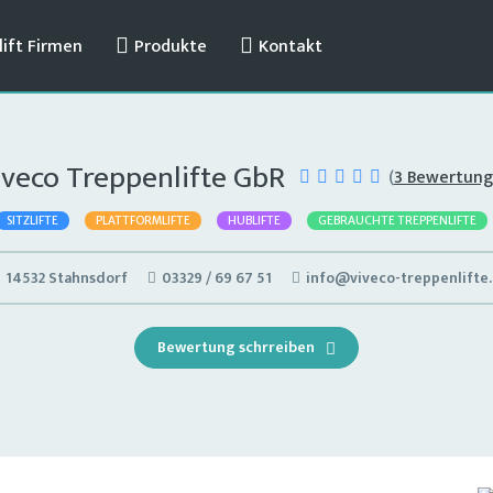
ift Firmen
Produkte
Kontakt
iveco Treppenlifte GbR
(
3 Bewertun
SITZLIFTE
PLATTFORMLIFTE
HUBLIFTE
GEBRAUCHTE TREPPENLIFTE
14532 Stahnsdorf
03329 / 69 67 51
info@viveco-treppenlifte
Bewertung schrreiben