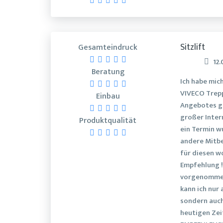
Sitzlift
Gesamteindruck
12.
Beratung
Ich habe mic
VIVECO Trepp
Einbau
Angebotes ge
großer Inter
Produktqualität
ein Termin w
andere Mitbe
für diesen wo
Empfehlung !
vorgenommen
kann ich nur 
sondern auch 
heutigen Zei