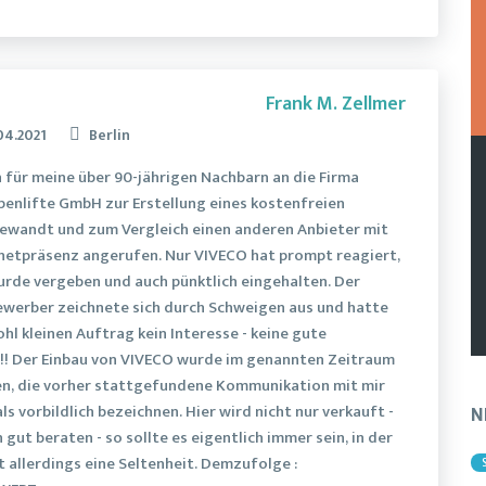
Frank M. Zellmer
04.2021
Berlin
h für meine über 90-jährigen Nachbarn an die Firma
enlifte GmbH zur Erstellung eines kostenfreien
wandt und zum Vergleich einen anderen Anbieter mit
netpräsenz angerufen. Nur VIVECO hat prompt reagiert,
urde vergeben und auch pünktlich eingehalten. Der
werber zeichnete sich durch Schweigen aus und hatte
hl kleinen Auftrag kein Interesse - keine gute
!! Der Einbau von VIVECO wurde im genannten Zeitraum
, die vorher stattgefundene Kommunikation mit mir
als vorbildlich bezeichnen. Hier wird nicht nur verkauft -
N
gut beraten - so sollte es eigentlich immer sein, in der
t allerdings eine Seltenheit. Demzufolge :