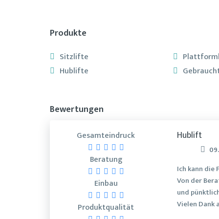
Produkte
Sitzlifte
Plattforml
Hublifte
Gebraucht
Bewertungen
Hublift
Gesamteindruck
09
Beratung
Ich kann die
Von der Berat
Einbau
und pünktlic
Vielen Dank 
Produktqualität