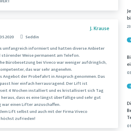
WERT
J
bi
23
J. Krause
.05.2020
Seddin
s umfangreich informiert und hatten diverse Anbieter
 störender Weise permanent am Telefon.
B
che Bürobesetzung bei Viveco war weniger aufdringlich,
e
kompetenter, das war sehr angenehm.
03
as Angebot der Probefahrt in Anspruch genommen. Das
passt hier einfach herrausragend. Der Lift ist
seit 4 Wochen installiert und es kristallisiert sich Tag
 heraus, dass es eine längst überfällige und sehr gut
D
 war einen Lifter anzuschaffen.
B
 dem Lift selbst und auch mit der Firma Viveco
Te
 höchst zufrieden!
01