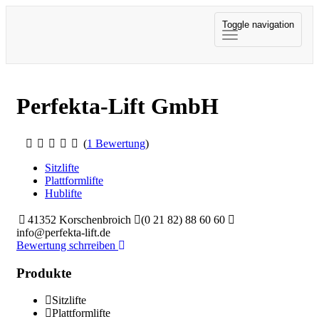
Toggle navigation
Perfekta-Lift GmbH
(
1 Bewertung
)
Sitzlifte
Plattformlifte
Hublifte
41352 Korschenbroich
(0 21 82) 88 60 60
info@perfekta-lift.de
Bewertung schrreiben
Produkte
Sitzlifte
Plattformlifte