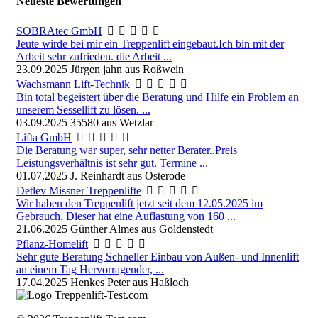
Neueste Bewertungen
SOBRAtec GmbH
Jeute wirde bei mir ein Treppenlift eingebaut.Ich bin mit der
Arbeit sehr zufrieden. die Arbeit ...
23.09.2025
Jürgen jahn aus Roßwein
Wachsmann Lift-Technik
Bin total begeistert über die Beratung und Hilfe ein Problem an
unserem Sessellift zu lösen. ...
03.09.2025
35580 aus Wetzlar
Lifta GmbH
Die Beratung war super, sehr netter Berater..Preis
Leistungsverhältnis ist sehr gut. Termine ...
01.07.2025
J. Reinhardt aus Osterode
Detlev Missner Treppenlifte
Wir haben den Treppenlift jetzt seit dem 12.05.2025 im
Gebrauch. Dieser hat eine Auflastung von 160 ...
21.06.2025
Günther Almes aus Goldenstedt
Pflanz-Homelift
Sehr gute Beratung Schneller Einbau von Außen- und Innenlift
an einem Tag Hervorragender, ...
17.04.2025
Henkes Peter aus Haßloch