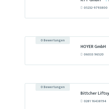
KTT GmbH
05232-9793800
0 Bewertungen
HOYER GmbH
06033 96520
0 Bewertungen
Bittcher Lift
0281 16438194