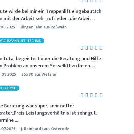
eute wirde bei mir ein Treppenlift eingebaut.Ich
n mit der Arbeit sehr zufrieden. die Arbeit ...
.09.2025
Jürgen jahn aus Roßwein
WACHSMANN LIFT-TECHNIK
in total begeistert über die Beratung und Hilfe
in Problem an unserem Sessellift zu lösen. ...
.09.2025
35580 aus Wetzlar
LIFTA GMBH
ie Beratung war super, sehr netter
erater..Preis Leistungsverhältnis ist sehr gut.
rmine ...
.07.2025
J. Reinhardt aus Osterode