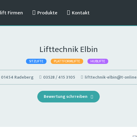
ift Firmen
Produkte
Kontakt
Lifttechnik Elbin
SITZLIFTE
PLATTFORMLIFTE
HUBLIFTE
01454 Radeberg
03528 / 415 3105
lifttechnik-elbin@t-online
Bewertung schrreiben