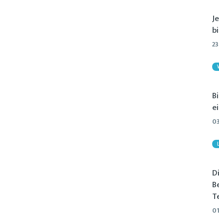
J
bi
23
B
e
03
D
B
Te
01