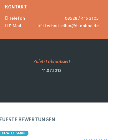
KONTAKT
Telefon
03528 / 415 3105
E-Mail
lifttechnik-elbin@t-online.de
Zuletzt aktualisiert
11.07.2018
EUESTE BEWERTUNGEN
SOBRATEC GMBH