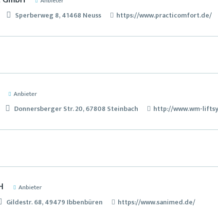
t GmbH
Anbieter
Sperberweg 8, 41468 Neuss
https://www.practicomfort.de/
Anbieter
Donnersberger Str. 20, 67808 Steinbach
http://www.wm-lifts
H
Anbieter
Gildestr. 68, 49479 Ibbenbüren
https://www.sanimed.de/