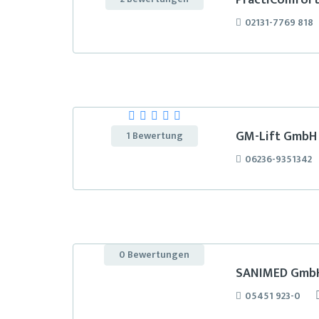
PractiComfor
02131-7769 818
GM-Lift GmbH
1 Bewertung
06236-9351342
0 Bewertungen
SANIMED Gmb
05451 923-0