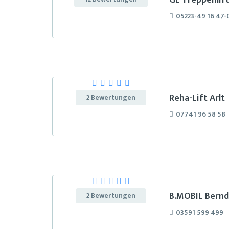
GL-Treppenlif
05223-49 16 47-
Reha-Lift Arlt
2 Bewertungen
07741 96 58 58
B.MOBIL Bernd
2 Bewertungen
03591 599 499